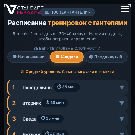
🏋️‍♂️ ПОСТЕР «ГАНТЕЛИ»
Расписание
тренировок с гантелями
5 дней · 2 выходных · 30–40 минут · Нажми на день,
чтобы открыть упражнения
ВЫБЕРИТЕ УРОВЕНЬ СЛОЖНОСТИ:
🟢 Начинающий
🟡 Средний
🔴 Продвинутый
🟡 Средний уровень: баланс нагрузки и техники
1
▼
⏱ 35 мин
Понедельник
🔥
РАЗМИНКА
2
▼
⏱ 35 мин
Вторник
Вращения плечами + лёгкие махи руками
—
5 мин
1
🔥
РАЗМИНКА
3
▼
⏱ 35 мин
Среда
💪
ВЕРХНЯЯ ЧАСТЬ ТУЛОВИЩА
Вращения тазом + приседания без веса
—
5 мин
1
🔥
РАЗМИНКА
УПРАЖНЕНИЕ
ПОВТОР.
ВРЕМЯ
ПОДХОДЫ
4
▼
⏱ 40 мин
Четверг